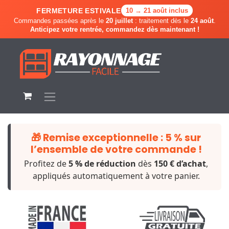
FERMETURE ESTIVALE
10 → 21 août inclus
Commandes passées après le
20 juillet
: traitement dès le
24 août
.
Anticipez votre rentrée, commandez dès maintenant !
🎁 Remise exceptionnelle :
5 %
sur
l’ensemble de votre commande !
Profitez de
5 % de réduction
dès
150 € d’achat
,
appliqués automatiquement à votre panier.