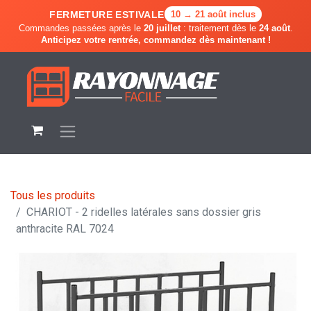
FERMETURE ESTIVALE
10 → 21 août inclus
Commandes passées après le
20 juillet
: traitement dès le
24 août
.
Anticipez votre rentrée, commandez dès maintenant !
Tous les produits
CHARIOT - 2 ridelles latérales sans dossier gris
anthracite RAL 7024