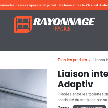
mmandes passées après le
20 juillet
: traitement dès le
24 août
.
Antic
Configurer votre rayonnage
Devis en lign
Tous les produits
Liaison i
Liaison int
Adaptiv
Placées entre les tablettes d
continuité du stockage sur sa 
Gamme :
Rayonnage Adaptiv