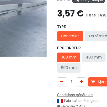
3,57
€
Hors TVA
TYPE
Centrales
Extrémit
PROFONDEUR
300 mm
400 mm
800 mm
Ajout
Conditions générales
Fabrication Française
Garantie 2 Ans