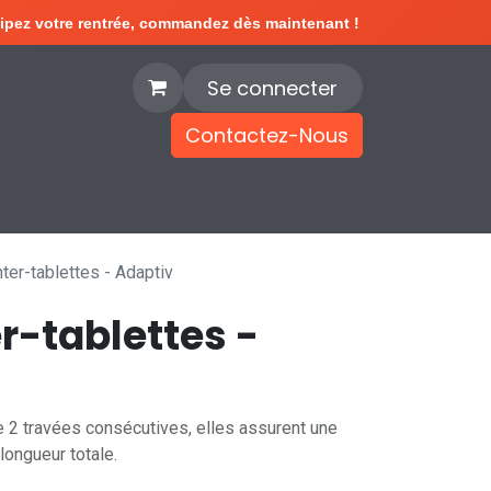
ipez votre rentrée, commandez dès maintenant !
Se connecter
Contactez-Nous
e
Blog
nter-tablettes - Adaptiv
er-tablettes -
e 2 travées consécutives, elles assurent une
longueur totale.