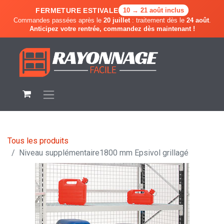
FERMETURE ESTIVALE
10 → 21 août inclus
Commandes passées après le
20 juillet
: traitement dès le
24 août
.
Anticipez votre rentrée, commandez dès maintenant !
Tous les produits
Niveau supplémentaire1800 mm Epsivol grillagé