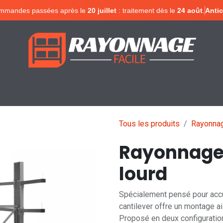
mmandes passées après le
20 juillet
: traitement dès le
24 août
.
Antic
Configurer votre rayonnage
Devis en lign
Tous les produits
Rayonnag
Rayonnage 
lourd
Spécialement pensé pour accu
cantilever offre un montage a
Proposé en deux configuratio