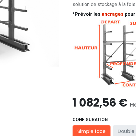
solution de stockage à la foi
*Prévoir les
ancrages
pour 
1 082,56
€
H
CONFIGURATION
Simple face
Double