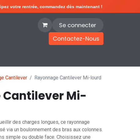
ipez votre rentrée, commandez dès maintenant !
Se connecter
Contactez-Nous
e
Blog
e Cantilever
Rayonnage Cantilever Mi-lourd
Cantilever Mi-
eillir des charges longues, ce rayonnage
isé via un boulonnement des bras aux colonnes.
ns simple ou double face. Choisissez une