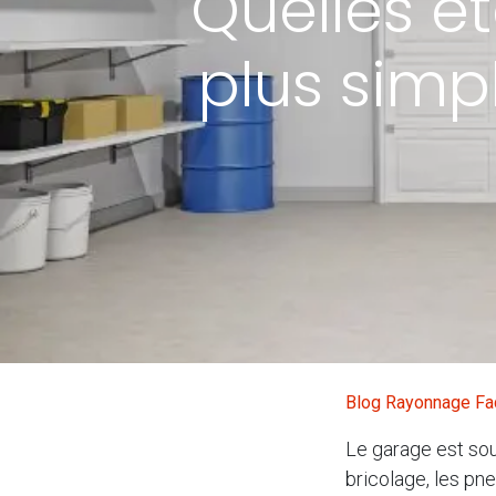
Quelles é
plus simpl
Blog Rayonnage Fa
Le garage est sou
bricolage, les pne