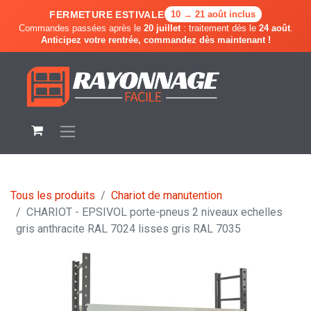
FERMETURE ESTIVALE
10 → 21 août inclus
Commandes passées après le
20 juillet
: traitement dès le
24 août
.
Anticipez votre rentrée, commandez dès maintenant !
Tous les produits
Chariot de manutention
CHARIOT - EPSIVOL porte-pneus 2 niveaux echelles
gris anthracite RAL 7024 lisses gris RAL 7035