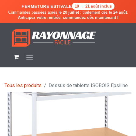
FERMETURE ESTIVALE
10 → 21 août inclus
Commandes passées après le
20 juillet
: traitement dès le
24 août
.
Anticipez votre rentrée, commandez dès maintenant !
Tous les produits
Dessus de tablette ISOBOIS Epsiline