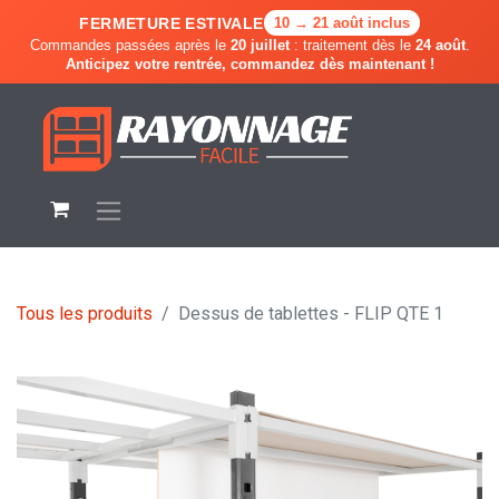
FERMETURE ESTIVALE
10 → 21 août inclus
Commandes passées après le
20 juillet
: traitement dès le
24 août
.
Anticipez votre rentrée, commandez dès maintenant !
Tous les produits
Dessus de tablettes - FLIP QTE 1