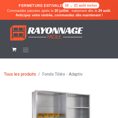
FERMETURE ESTIVALE
10 → 21 août inclus
Commandes passées après le
20 juillet
: traitement dès le
24 août
.
Anticipez votre rentrée, commandez dès maintenant !
Tous les produits
Fonds Tôlés - Adaptiv