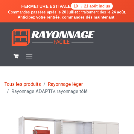
FERMETURE ESTIVALE
10 → 21 août inclus
Commandes passées après le
20 juillet
: traitement dès le
24 août
.
Anticipez votre rentrée, commandez dès maintenant !
Tous les produits
Rayonnage léger
Rayonnage ADAPTIV, rayonnage tôlé